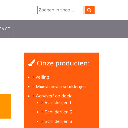
TACT
Onze producten:
veiling
Mixed media schilderijen
Acrylverf op doek
Schilderijen 1
Schilderijen 2
Schilderijen 3