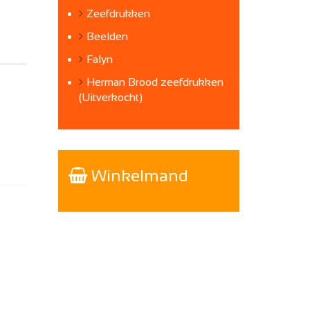
Zeefdrukken
Beelden
Falyn
Herman Brood zeefdrukken
(Uitverkocht)
Winkelmand