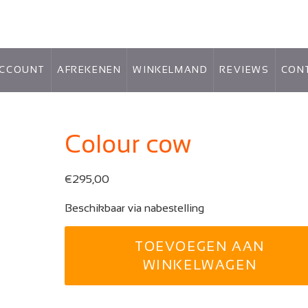
ACCOUNT
AFREKENEN
WINKELMAND
REVIEWS
CON
Colour cow
€
295,00
Beschikbaar via nabestelling
Colour
TOEVOEGEN AAN
cow
aantal
WINKELWAGEN