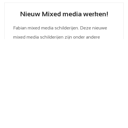
Nieuw Mixed media werken!
Fabian mixed media schilderijen. Deze nieuwe
mixed media schilderijen zijn onder andere
gemaakt met diverse gemengde technieken.
Deze unieke mix word speciaal digitaal
ontworpen met fotografie en voorzien van
acrylverf...
Paginering
…
1
2
3
8
→