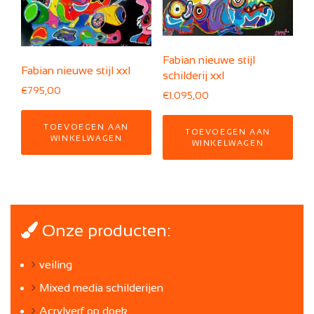
Fabian nieuwe stijl
Fabian nieuwe stijl xxl
schilderij xxl
€
795,00
€
1.095,00
TOEVOEGEN AAN
TOEVOEGEN AAN
WINKELWAGEN
WINKELWAGEN
Onze producten:
veiling
Mixed media schilderijen
Acrylverf op doek