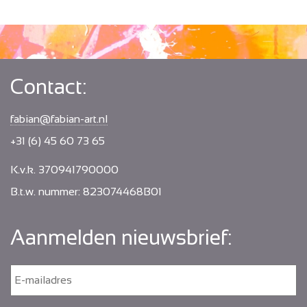
Contact:
fabian@fabian-art.nl
+31 (6) 45 60 73 65
K.v.k. 370941790000
B.t.w. nummer: 823074468B01
Aanmelden nieuwsbrief:
E
-
m
a