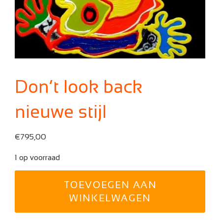
Don’t look back
nieuwe stijl
€
795,00
1 op voorraad
Don't
TOEVOEGEN AAN
look
back
WINKELWAGEN
nieuwe
stijl