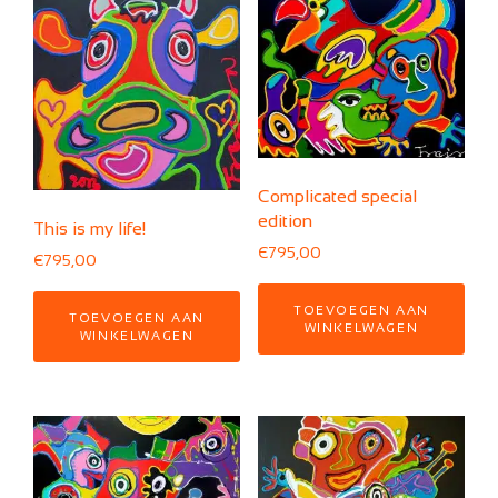
Complicated special
edition
This is my life!
€
795,00
€
795,00
TOEVOEGEN AAN
TOEVOEGEN AAN
WINKELWAGEN
WINKELWAGEN