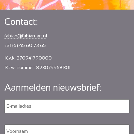
Contact:
fabian@fabian-art.nl
+31 (6) 45 60 73 65
K.v.k. 370941790000
B.t.w. nummer: 823074468B01
Aanmelden nieuwsbrief:
E
-
m
a
i
N
V
l
a