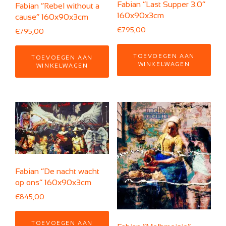
Fabian “Last Supper 3.0”
Fabian “Rebel without a
160x90x3cm
cause” 160x90x3cm
€
795,00
€
795,00
TOEVOEGEN AAN
TOEVOEGEN AAN
WINKELWAGEN
WINKELWAGEN
Fabian “De nacht wacht
op ons” 160x90x3cm
€
845,00
TOEVOEGEN AAN