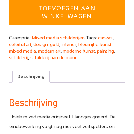
Fabian
TOEVOEGEN AAN
"Golden
body"
WINKELWAGEN
120x120x3cm
aantal
Categorie:
Mixed media schilderijen
Tags:
canvas
,
colorful art
,
design
,
gold
,
interior
,
kleurrijke kunst
,
mixed media
,
modern art
,
moderne kunst
,
painting
,
schilderij
,
schilderij aan de muur
Beschrijving
Beschrijving
Uniek mixed media origineel. Handgesigneerd. De
eindbewerking volgt nog met veel verfspetters en