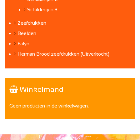
Schilderijen 3
Zeefdrukken
Beelden
Falyn
Herman Brood zeefdrukken (Uitverkocht)
Winkelmand
Geen producten in de winkelwagen.