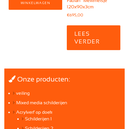
Fabian “Melkmeisje”
WINKELWAGEN
120x90x3cm
€
695,00
LEES
VERDER
Onze producten:
veiling
Mixed media schilderijen
Acrylverf op doek
Schilderijen 1
Schilderijen 2