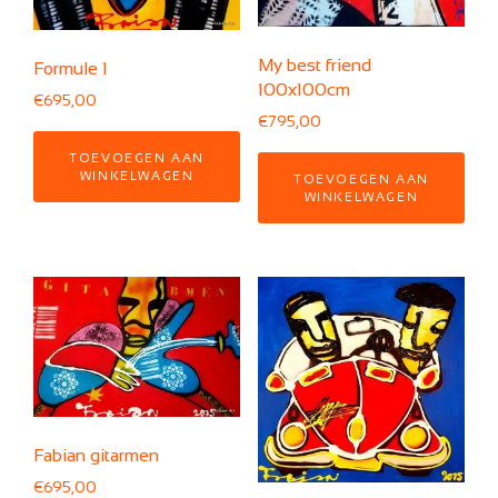
My best friend
Formule 1
100x100cm
€
695,00
€
795,00
TOEVOEGEN AAN
WINKELWAGEN
TOEVOEGEN AAN
WINKELWAGEN
Fabian gitarmen
€
695,00