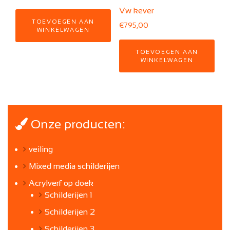
Vw kever
TOEVOEGEN AAN
€
795,00
WINKELWAGEN
TOEVOEGEN AAN
WINKELWAGEN
Onze producten:
veiling
Mixed media schilderijen
Acrylverf op doek
Schilderijen 1
Schilderijen 2
Schilderijen 3