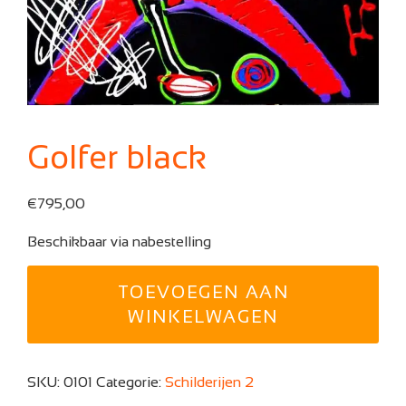
Golfer black
€
795,00
Beschikbaar via nabestelling
Golfer
TOEVOEGEN AAN
black
aantal
WINKELWAGEN
SKU:
0101
Categorie:
Schilderijen 2