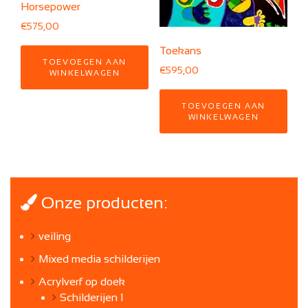
Horsepower
€
575,00
Toekans
TOEVOEGEN AAN
€
595,00
WINKELWAGEN
TOEVOEGEN AAN
WINKELWAGEN
Onze producten:
veiling
Mixed media schilderijen
Acrylverf op doek
Schilderijen 1