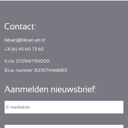
Contact:
fabian@fabian-art.nl
+31 (6) 45 60 73 65
K.v.k. 370941790000
B.t.w. nummer: 823074468B01
Aanmelden nieuwsbrief:
E
-
m
a
i
N
V