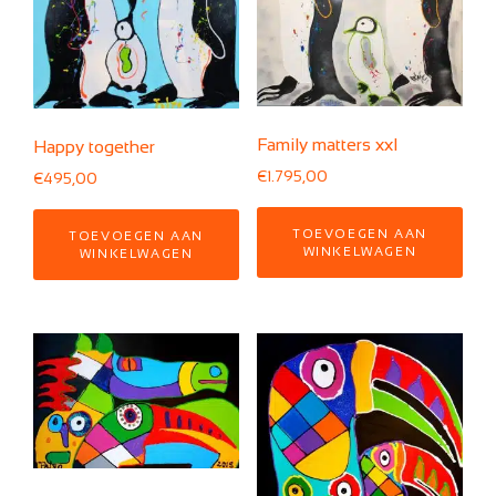
Family matters xxl
Happy together
€
1.795,00
€
495,00
TOEVOEGEN AAN
TOEVOEGEN AAN
WINKELWAGEN
WINKELWAGEN